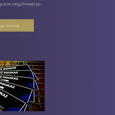
cznie natychmiast po
up online