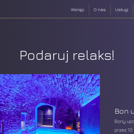
Wstęp
O nas
Usługi
Podaruj relaks!
Bon 
Bony up
przez 10