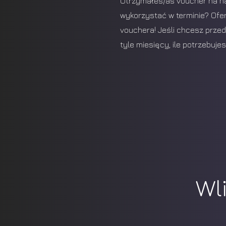
Otrzymałeś/aś voucher na na
wykorzystać w terminie? Ofe
vouchera! Jeśli chcesz prze
tyle miesięcy, ile potrzebujes
Wl