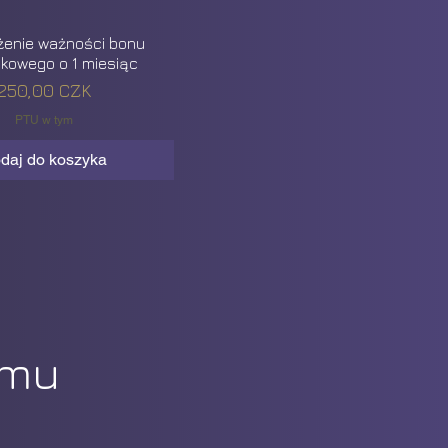
żenie ważności bonu
kowego o 1 miesiąc
Cena
250,00 CZK
PTU w tym
daj do koszyka
jmu