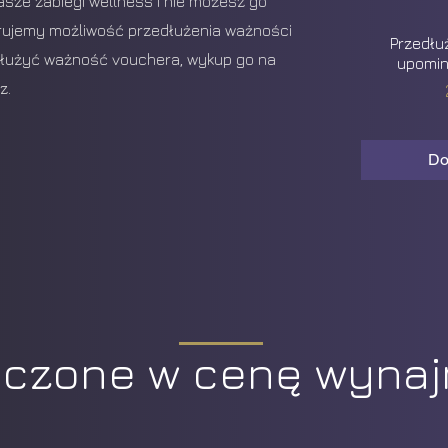
sze zabiegi wellness i nie możesz go
rujemy możliwość przedłużenia ważności
Przedłu
dłużyć ważność vouchera, wykup go na
upomin
z.
Do
iczone w cenę wyna