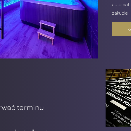
automaty
zakupie.
K
rwać terminu