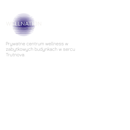
Prywatne centrum wellness w
zabytkowych budynkach w sercu
Trutnova.
Akceptuje
my
PLUXEE
BenefitPLUS
Edenred