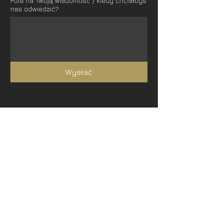
Pole na Twoją wiadomość / kiedy chciałbyś
nas odwiedzić?
Wysłać