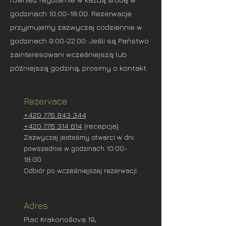
godzinach 10:00-18:00. Rezerwacje
przyjmujemy zazwyczaj codziennie w
godzinach 9:00-22:00. Jeśli są Państwo
zainteresowani wcześniejszą lub
późniejszą godziną, prosimy o kontakt.
Rezervace
+420 776 843 344
+420 776 314 614
(recepcja)
Zazwyczaj jesteśmy otwarci w dni
powszednie w godzinach 10:00-
18:00.
Odbiór po wcześniejszej rezerwacji.
Adres
Plac Krakonošova 19,