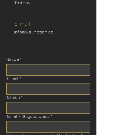
Trutnov
E-mail
info@wellnation.cz
Nazwa
*
E-mail
*
Telefon
*
Temat / Długość wpisu
*