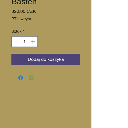
Basten
Cena
320,00 CZK
PTU w tym
Sztuk
*
Dodaj do koszyka