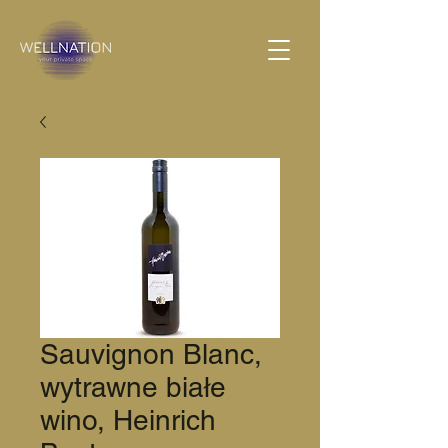
Sauvignon Blanc,
wytrawne białe
wino, Heinrich