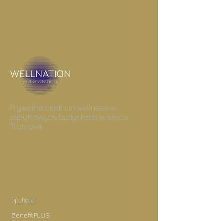
Prywatne centrum wellness w
zabytkowych budynkach w sercu
Trutnova.
Akceptuje
my
PLUXEE
BenefitPLUS