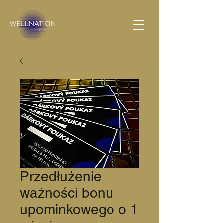
Przedłużenie
ważności bonu
upominkowego o 1