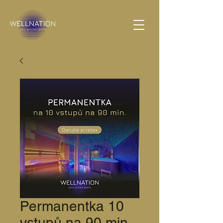
Permanentka 10
vstupů na 90 min. -