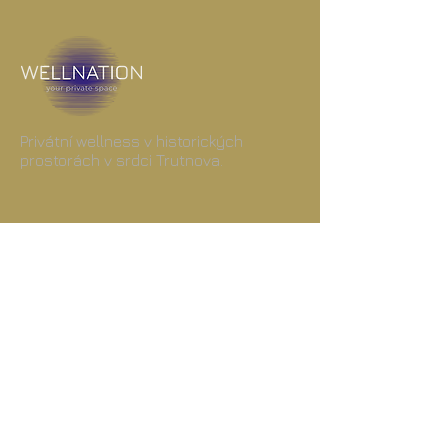
Privátní wellness v historických
prostorách v srdci Trutnova.
Přijímáme
PLUXEE
BenefitPLUS
Edenred
Právní informace