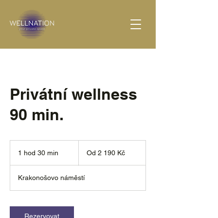
Privátní wellness
90 min.
Od
2 190
1 hod 30 min
1
Od 2 190 Kč
českých
korun
h
o
Krakonošovo náměstí
3
0
m
i
Rezervovat
n