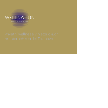
Privátní wellness v historických
prostorách v srdci Trutnova.
Přijímáme
PLUXEE
BenefitPLUS
Edenred
Právní informace