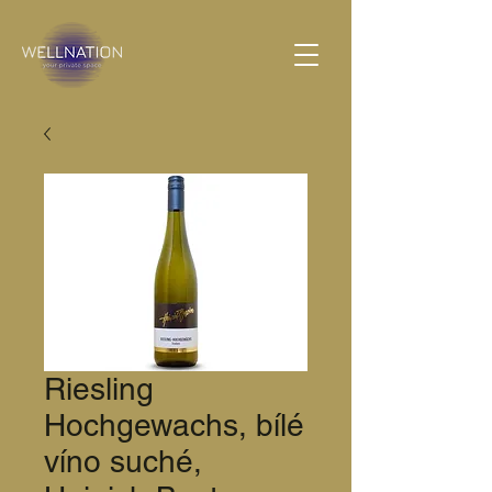
Riesling
Hochgewachs, bílé
víno suché,