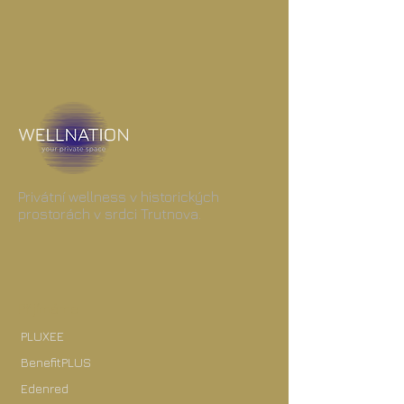
Privátní wellness v historických
prostorách v srdci Trutnova.
Přijímáme
PLUXEE
BenefitPLUS
Edenred