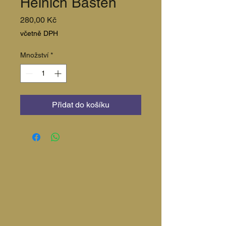
Heinich Basten
Cena
280,00 Kč
včetně DPH
Množství
*
Přidat do košíku