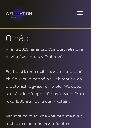
O nás
V říjnu 2022 jsme pro Vás otevřeli nové
privátní wellness v Trutnově.
Přijďte si k nám užít nezapomenutelné
chvíle klidu a odpočinku v historických
prostorách bývalého hotelu „Weisses
Ross", kde přespal při návštěvě města
roku 1833 samotný car Mikuláš I.
Vstupte do míst, kde vás nebude rušit
ruch okolního města a můžete si