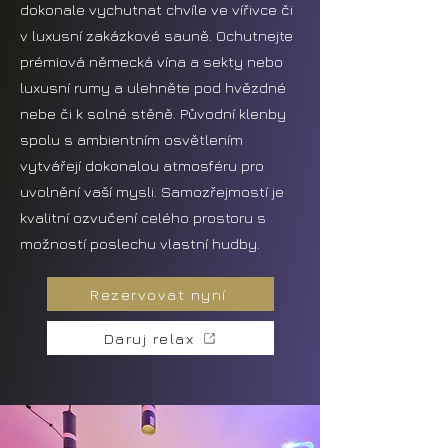
dokonale vychutnat chvíle ve vířivce či
v luxusní zakázkové sauně. Ochutnejte
prémiová německá vína a sekty nebo
luxusní rumy a ulehněte pod hvězdné
nebe či k solné stěně. Původní klenby
spolu s ambientním osvětlením
vytvářejí dokonalou atmosféru pro
uvolnění vaší mysli. Samozřejmostí je
kvalitní ozvučení celého prostoru s
možností poslechu vlastní hudby.
Rezervovat nyní
Daruj relax